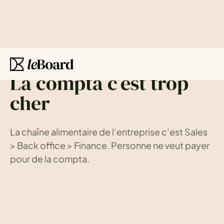
Fonction finance
Célie Zuili
-
Dec 11, 2024
La
compta
c’est
trop
cher
La
chaîne
alimentaire
de
l’entreprise
c’est
Sales
>
Back
office
>
Finance.
Personne
ne
veut
payer
pour
de
la
compta.